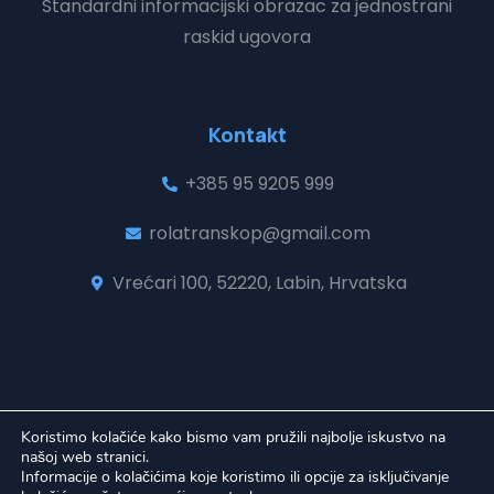
Standardni informacijski obrazac za jednostrani
raskid ugovora
Kontakt
+385 95 9205 999
rolatranskop@gmail.com
Vrećari 100, 52220, Labin, Hrvatska
Koristimo kolačiće kako bismo vam pružili najbolje iskustvo na
našoj web stranici.
© 2026 Ro-La-Transkop | Sva prava pridržava
Informacije o kolačićima koje koristimo ili opcije za isključivanje