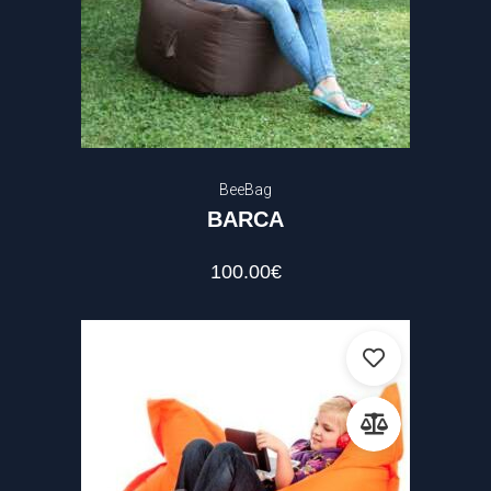
50
.00 €
—
120
.00 €
BeeBag
BARCA
100.00
€