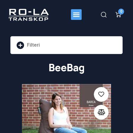
0
Filteri
Pretraži
BeeBag
Cijena