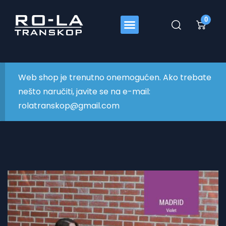
0
Web shop je trenutno onemogućen. Ako trebate
nešto naručiti, javite se na e-mail:
rolatranskop@gmail.com