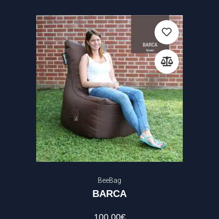
BeeBag
BARCA
100.00
€