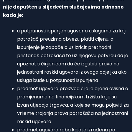
nije dopušten u slijedećim slučajevima odnosno
kada je:
u potpunosti ispunjen ugovor o uslugama za koji
potrošač preuzima obvezu platiti cijenu, a
ispunjenje je započelo uz izričit prethodni
pristanak potrošača te uz njegovu potvrdu da je
upoznat s činjenicom da će izgubiti pravo na
jednostrani raskid ugovora iz ovoga odjeljka ako
usluga bude u potpunosti ispunjena
predmet ugovora proizvod čija je cijena ovisna o
promjenama na financijskom tržištu koje su
izvan utjecaja trgovca, a koje se mogu pojaviti za
vrijeme trajanja prava potrošača na jednostrani
raskid ugovora
predmet ugovora roba koja je izrađena po