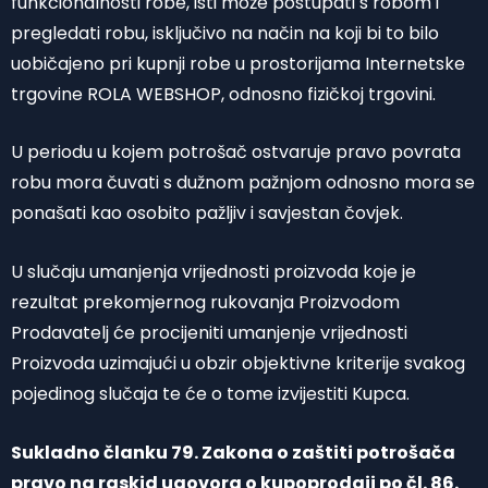
funkcionalnosti robe, isti može postupati s robom i
pregledati robu, isključivo na način na koji bi to bilo
uobičajeno pri kupnji robe u prostorijama Internetske
trgovine ROLA WEBSHOP, odnosno fizičkoj trgovini.
U periodu u kojem potrošač ostvaruje pravo povrata
robu mora čuvati s dužnom pažnjom odnosno mora se
ponašati kao osobito pažljiv i savjestan čovjek.
U slučaju umanjenja vrijednosti proizvoda koje je
rezultat prekomjernog rukovanja Proizvodom
Prodavatelj će procijeniti umanjenje vrijednosti
Proizvoda uzimajući u obzir objektivne kriterije svakog
pojedinog slučaja te će o tome izvijestiti Kupca.
Sukladno članku 79. Zakona o zaštiti potrošača
pravo na raskid ugovora o kupoprodaji po čl. 86.