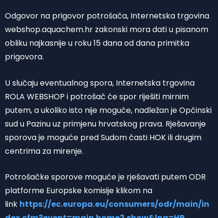
Odgovor na prigovor potrošača, Internetska trgovina
webshop.aquachem.hr zakonski mora dati u pisanom
obliku najkasnije u roku 15 dana od dana primitka
prigovora.
U slučaju eventualnog spora, Internetska trgovina
ROLA WEBSHOP i potrošač će spor riješiti mirnim
putem, a ukoliko isto nije moguće, nadležan je Općinski
sud u Pazinu uz primjenu hrvatskog prava. Rješavanje
sporova je moguće pred Sudom časti HOK ili drugim
centrima za mirenje.
Potrošačke sporove moguće je rješavati putem ODR
platforme Europske komisije klikom na
link
https://ec.europa.eu/consumers/odr/main/in
dex.cfm?event=main.home2.show&lng=HR
.