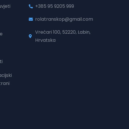
vjeti
+385 95 9205 999
rolatranskop@gmail.com
Vrećari 100, 52220, Labin,
je
Hrvatska
ti
cijski
trani