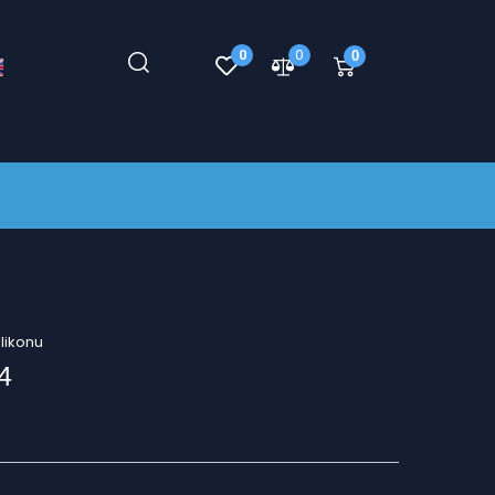
0
0
0
ilikonu
4