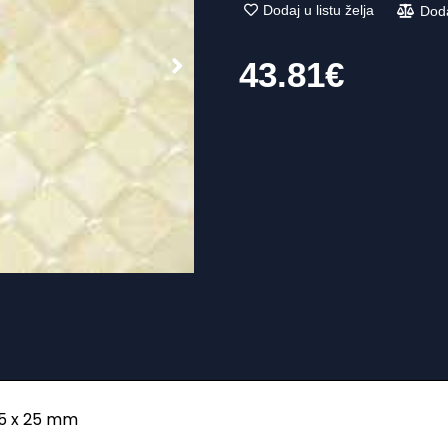
Dodaj u listu želja
Dod
43.81
€
25 x 25 mm