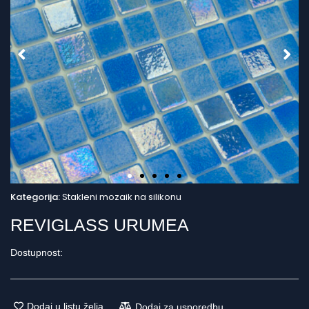
Kategorija:
Stakleni mozaik na silikonu
REVIGLASS URUMEA
Dostupnost:
Dodaj u listu želja
Dodaj za usporedbu