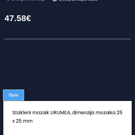
47.58
€
Opis
Stakleni mozaik URUMEA, dimenzija mozaika 25
x 25 mm