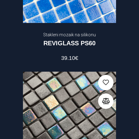
Stakleni mozaik na silikonu
REVIGLASS PS60
39.10
€