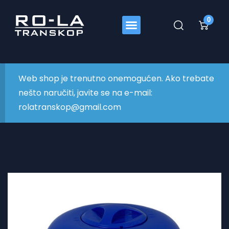
0
Web shop je trenutno onemogućen. Ako trebate
nešto naručiti, javite se na e-mail:
rolatranskop@gmail.com