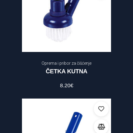
7
.00 €
—
49
.00 €
Oprema i pribor za čišćenje
ČETKA KUTNA
8.20
€