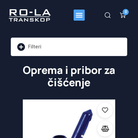
0
Filteri
Pretraži
Oprema i pribor za
čišćenje
Cijena