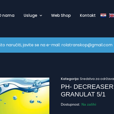
O nama
Usluge
Web Shop
Kontakt
naručiti, javite se na e-mail:
rolatranskop@gmail.com
Kategorija:
Sredstva za održav
PH- DECREASER 
GRANULAT 5/1
Dostupnost:
Na zalihi