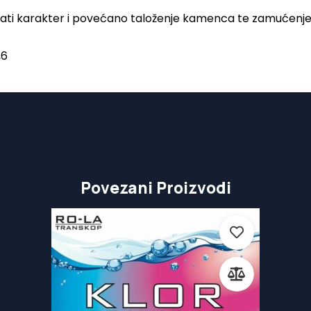
užnati karakter i povećano taloženje kamenca te zamućenje
,6
Povezani Proizvodi