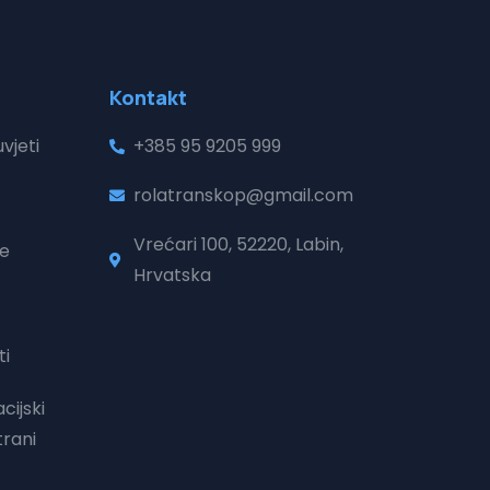
Kontakt
vjeti
+385 95 9205 999
rolatranskop@gmail.com
Vrećari 100, 52220, Labin,
je
Hrvatska
ti
cijski
trani