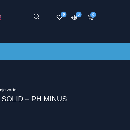
0
0
0
anje vode
SOLID – PH MINUS