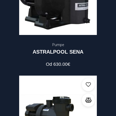
420
.00 €
—
2516
.00 €
Pumpe
ASTRALPOOL SENA
Od
630.00
€