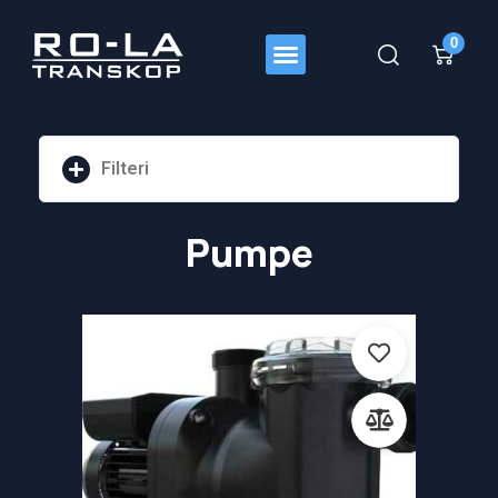
0
Filteri
Pretraži
Pumpe
Cijena