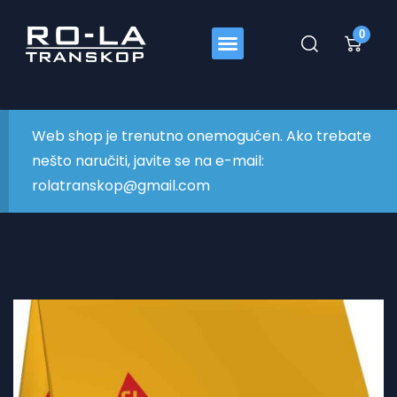
0
Web shop je trenutno onemogućen. Ako trebate
nešto naručiti, javite se na e-mail:
rolatranskop@gmail.com