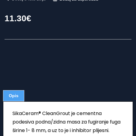
11.30
€
Opis
SikaCeram® CleanGrout je cementna
podesiva podna/zidna masa za fugiranje fuga
širine 1- 8 mm, a uz to je i inhibitor plijesni.