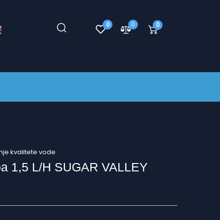
0
0
0
je kvalitete vode
mpa 1,5 L/h SUGAR VALLEY