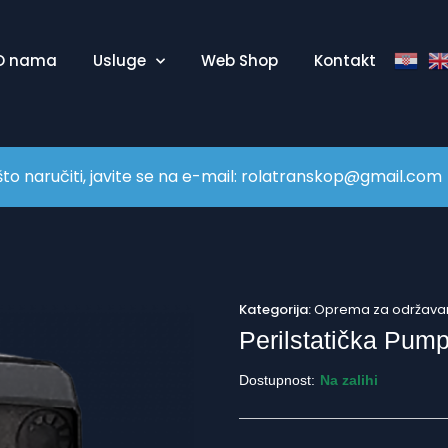
O nama
Usluge
Web Shop
Kontakt
naručiti, javite se na e-mail:
rolatranskop@gmail.com
Kategorija:
Oprema za održavan
Perilstatička Pu
Dostupnost:
Na zalihi