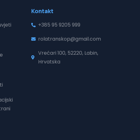
Kontakt
vjeti
+385 95 9205 999
rolatranskop@gmail.com
Vrećari 100, 52220, Labin,
je
Hrvatska
ti
cijski
trani