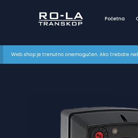
Početna
Web shop je trenutno onemogućen. Ako trebate nešto 