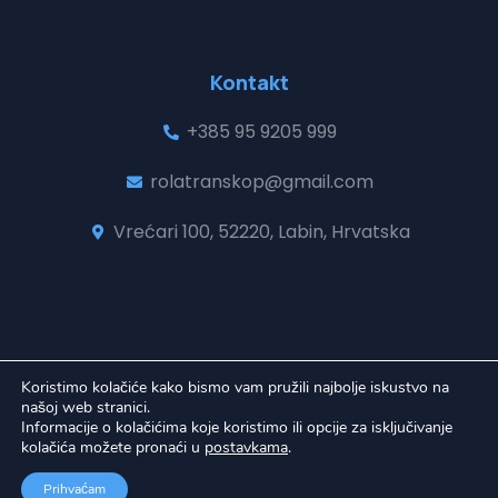
Kontakt
+385 95 9205 999
rolatranskop@gmail.com
Vrećari 100, 52220, Labin, Hrvatska
Koristimo kolačiće kako bismo vam pružili najbolje iskustvo na
našoj web stranici.
© 2026 Ro-La-Transkop | Sva prava pridržava
Informacije o kolačićima koje koristimo ili opcije za isključivanje
kolačića možete pronaći u
postavkama
.
Izrada web stranica
A-Design
Prihvaćam