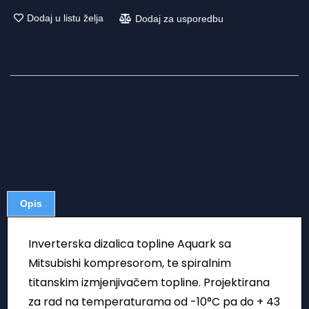
Dodaj u listu želja
Dodaj za usporedbu
Opis
Inverterska dizalica topline Aquark sa
Mitsubishi kompresorom, te spiralnim
titanskim izmjenjivačem topline. Projektirana
za rad na temperaturama od -10°C pa do + 43